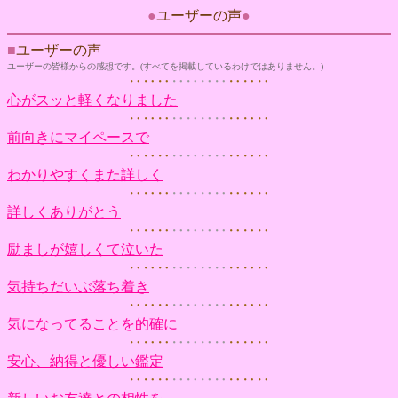
●
ユーザーの声
●
■
ユーザーの声
ユーザーの皆様からの感想です。(すべてを掲載しているわけではありません。)
‥‥‥
‥‥‥‥
‥‥‥
心がスッと軽くなりました
‥‥‥
‥‥‥‥
‥‥‥
前向きにマイペースで
‥‥‥
‥‥‥‥
‥‥‥
わかりやすくまた詳しく
‥‥‥
‥‥‥‥
‥‥‥
詳しくありがとう
‥‥‥
‥‥‥‥
‥‥‥
励ましが嬉しくて泣いた
‥‥‥
‥‥‥‥
‥‥‥
気持ちだいぶ落ち着き
‥‥‥
‥‥‥‥
‥‥‥
気になってることを的確に
‥‥‥
‥‥‥‥
‥‥‥
安心、納得と優しい鑑定
‥‥‥
‥‥‥‥
‥‥‥