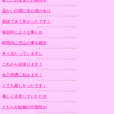
新しいお友達との相性を
‥‥‥
‥‥‥‥
‥‥‥
温かい口調に安心感があり
‥‥‥
‥‥‥‥
‥‥‥
相談できて良かったです！
‥‥‥
‥‥‥‥
‥‥‥
毎回同じような事しか
‥‥‥
‥‥‥‥
‥‥‥
時間内に沢山の事を鑑定
‥‥‥
‥‥‥‥
‥‥‥
色々当たっていますし
‥‥‥
‥‥‥‥
‥‥‥
これから頑張ります！
‥‥‥
‥‥‥‥
‥‥‥
自己研鑽に励みます！
‥‥‥
‥‥‥‥
‥‥‥
とても嬉しかったです！
‥‥‥
‥‥‥‥
‥‥‥
優しく注意していただき
‥‥‥
‥‥‥‥
‥‥‥
どちらが結婚の可能性が
‥‥‥
‥‥‥‥
‥‥‥