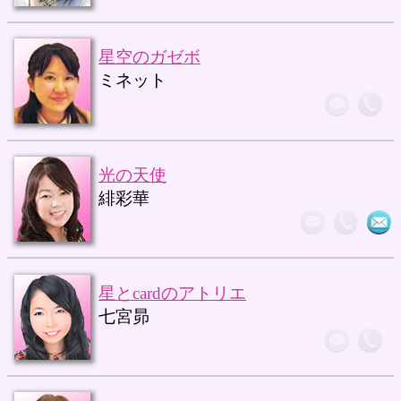
星空のガゼボ
ミネット
光の天使
緋彩華
星とcardのアトリエ
七宮昴