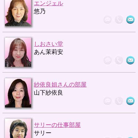
エンジェル
悠乃
しおさい堂
あん茉莉安
紗依良姐さんの部屋
山下紗依良
サリーの仕事部屋
サリー