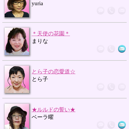
yuria
＊天使の花園＊
まりな
とら子の恋愛道☆
とら子
★ルルドの誓い★
ベーラ曜