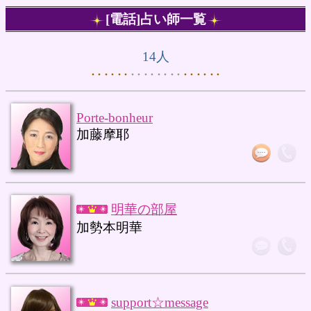
[電話]占い師一覧
14人
‥‥‥
‥‥‥‥
‥‥‥
Porte-bonheur
加藤摩耶
明華の部屋
加勢本明華
support☆message