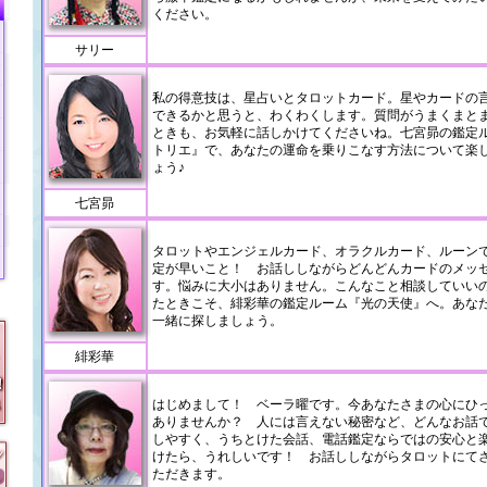
ください。
サリー
私の得意技は、星占いとタロットカード。星やカードの
できるかと思うと、わくわくします。質問がうまくまと
ときも、お気軽に話しかけてくださいね。七宮昴の鑑定ルー
トリエ』で、あなたの運命を乗りこなす方法について楽
ょう♪
七宮昴
タロットやエンジェルカード、オラクルカード、ルーン
定が早いこと！ お話ししながらどんどんカードのメッ
す。悩みに大小はありません。こんなこと相談していい
たときこそ、緋彩華の鑑定ルーム『光の天使』へ。あな
一緒に探しましょう。
緋彩華
はじめまして！ ベーラ曜です。今あなたさまの心にひ
ありませんか？ 人には言えない秘密など、どんなお話
しやすく、うちとけた会話、電話鑑定ならではの安心と
けたら、うれしいです！ お話ししながらタロットにて
ただきます。