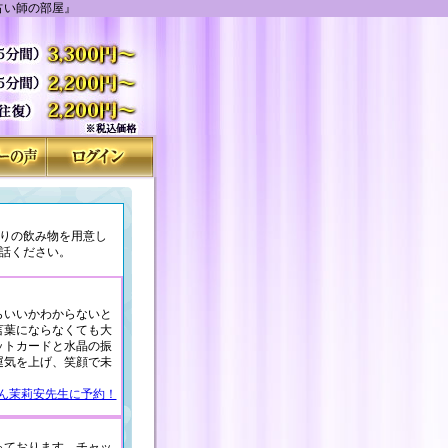
占い師の部屋』
りの飲み物を用意し
話ください。
らいいかわからないと
言葉にならなくても大
ットカードと水晶の振
運気を上げ、笑顔で未
ん茉莉安先生に予約！
っております。チャッ