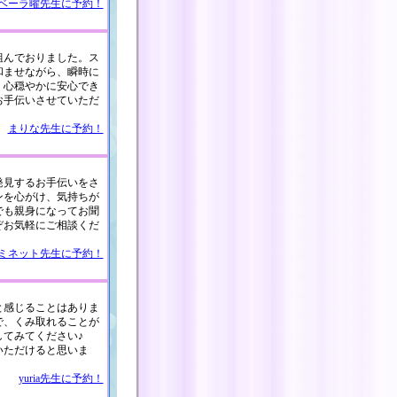
ベーラ曜先生に予約！
組んでおりました。ス
和ませながら、瞬時に
。心穏やかに安心でき
お手伝いさせていただ
まりな先生に予約！
発見するお手伝いをさ
ンを心がけ、気持ちが
でも親身になってお聞
ぞお気軽にご相談くだ
ミネット先生に予約！
と感じることはありま
で、くみ取れることが
してみてください♪
ていただけると思いま
yuria先生に予約！