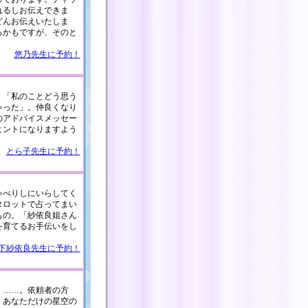
れるしお伝えできま
どんお伝えいたしま
るかもですが、そのと
悠乃先生に予約！
。「私のことどう思う
ゃった」。仲良くなり
のアドバイスメッセー
ヒントになりますよう
とら子先生に予約！
ゃべりしにいらしてく
タロットで占ってまい
もの。「紗依良姐さん
を育てるお手伝いをし
下紗依良先生に予約！
」……。依頼者の方
。あなただけの星空の