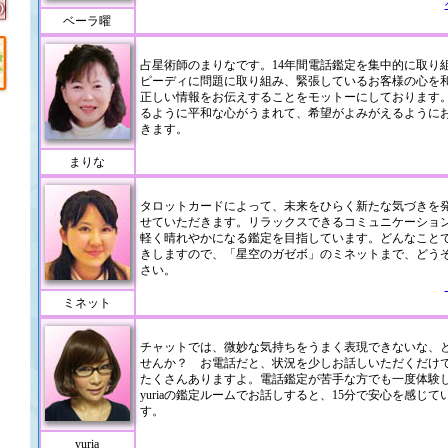
ベーラ曜
占星術師のまりなです。14年間電話鑑定を集中的に取り
ピーディに問題に取り組み、緊張しているお客様の心を
正しい情報をお伝えすることをモットーにしております
るように平和な心がうまれて、希望がよみがえるように
きます。
まりな
タロットカードによって、未来をひらく新たな気づきを
せていただきます。リラックスできるコミュニケーショ
軽く晴れやかになる鑑定を目指しています。どんなこと
きしますので、「星空のガゼボ」のミネットまで、どう
さい。
ミネット
チャットでは、微妙な気持ちをうまく表現できないな、
せんか？ お電話だと、状況を少しお話しいただくだけ
たくさんありますよ。電話鑑定が苦手な方でも一度体験
yuriaの鑑定ルームでお話しすると、15分で安心を感じ
す。
yuria