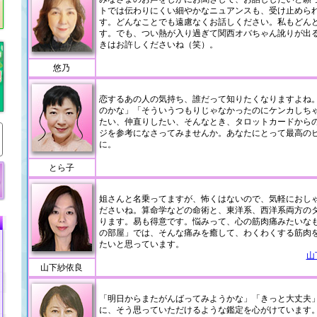
トでは伝わりにくい細やかなニュアンスも、受け止めら
す。どんなことでも遠慮なくお話しください。私もどん
す。でも、つい熱が入り過ぎて関西オバちゃん訛りが出
きはお許しくださいね（笑）。
悠乃
恋するあの人の気持ち、誰だって知りたくなりますよね
のかな」「そういうつもりじゃなかったのにケンカしち
たい、仲直りしたい、そんなとき、タロットカードから
ジを参考になさってみませんか。あなたにとって最高の
に。
とら子
姐さんと名乗ってますが、怖くはないので、気軽におし
ださいね。算命学などの命術と、東洋系、西洋系両方の
ります。易も得意です。悩みって、心の筋肉痛みたいな
の部屋」では、そんな痛みを癒して、わくわくする筋肉
たいと思っています。
山
山下紗依良
「明日からまたがんばってみようかな」「きっと大丈夫
に、そう思っていただけるような鑑定を心がけています