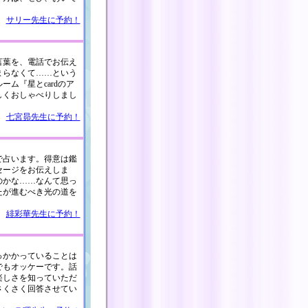
サリー先生に予約！
言葉を、電話でお伝え
まらなくて……という
ム『星とcardのア
しくおしゃべりしまし
七宮昴先生に予約！
で占います。得意は鑑
セージをお伝えしま
のかな……なんて思っ
たが進むべき光の道を
緋彩華先生に予約！
っかかっていることは
でもオッケーです。話
楽しさを知っていただ
さくさく回答させてい