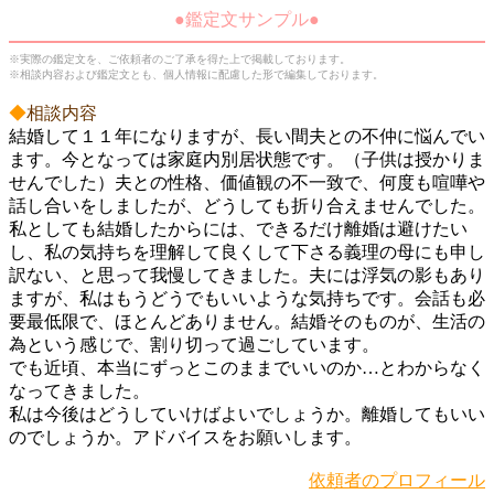
●鑑定文サンプル●
※実際の鑑定文を、ご依頼者のご了承を得た上で掲載しております。
※相談内容および鑑定文とも、個人情報に配慮した形で編集しております。
◆
相談内容
結婚して１１年になりますが、長い間夫との不仲に悩んでい
ます。今となっては家庭内別居状態です。（子供は授かりま
せんでした）夫との性格、価値観の不一致で、何度も喧嘩や
話し合いをしましたが、どうしても折り合えませんでした。
私としても結婚したからには、できるだけ離婚は避けたい
し、私の気持ちを理解して良くして下さる義理の母にも申し
訳ない、と思って我慢してきました。夫には浮気の影もあり
ますが、私はもうどうでもいいような気持ちです。会話も必
要最低限で、ほとんどありません。結婚そのものが、生活の
為という感じで、割り切って過ごしています。
でも近頃、本当にずっとこのままでいいのか…とわからなく
なってきました。
私は今後はどうしていけばよいでしょうか。離婚してもいい
のでしょうか。アドバイスをお願いします。
依頼者のプロフィール