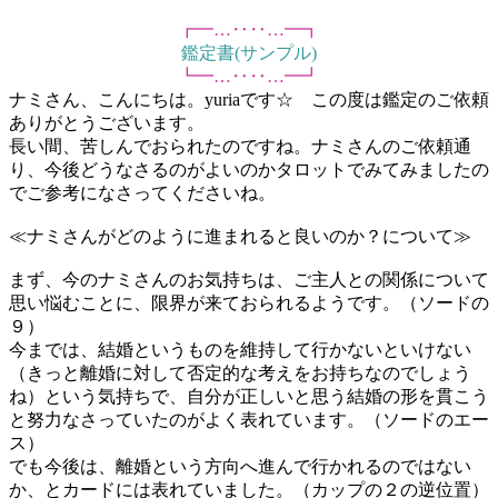
┏━…‥‥…━┓
鑑定書(サンプル)
┗━…‥‥…━┛
ナミさん、こんにちは。yuriaです☆ この度は鑑定のご依頼
ありがとうございます。
長い間、苦しんでおられたのですね。ナミさんのご依頼通
り、今後どうなさるのがよいのかタロットでみてみましたの
でご参考になさってくださいね。
≪ナミさんがどのように進まれると良いのか？について≫
まず、今のナミさんのお気持ちは、ご主人との関係について
思い悩むことに、限界が来ておられるようです。（ソードの
９）
今までは、結婚というものを維持して行かないといけない
（きっと離婚に対して否定的な考えをお持ちなのでしょう
ね）という気持ちで、自分が正しいと思う結婚の形を貫こう
と努力なさっていたのがよく表れています。（ソードのエー
ス）
でも今後は、離婚という方向へ進んで行かれるのではない
か、とカードには表れていました。（カップの２の逆位置）