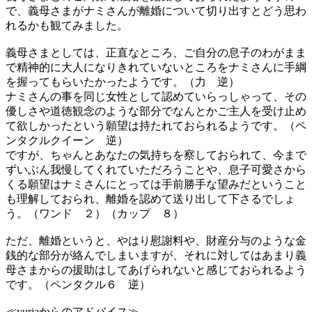
で、義母さまがナミさんが離婚について切り出すとどう思わ
れるかも観てみました。
義母さまとしては、正直なところ、ご自分の息子のわがまま
で精神的に大人になりきれていないところをナミさんに手綱
を握ってもらいたかったようです。（力 逆）
ナミさんの事を同じ女性として認めていらっしゃって、その
優しさや道徳観念のような部分でなんとかご主人を受け止め
て欲しかったという願望は持たれておられるようです。（ペ
ンタクルクイーン 逆）
ですが、ちゃんとあなたの気持ちを察しておられて、今まで
ずいぶん我慢してくれていただろうことや、息子可愛さから
くる願望はナミさんにとっては手前勝手な望みだということ
も理解しておられ、離婚を認めて送り出して下さるでしょ
う。（ワンド ２）（カップ ８）
ただ、離婚というと、やはり慰謝料や、財産分与のような金
銭的な部分が絡んでしまいますが、それに対してはあまり義
母さまからの援助はしてあげられないと感じておられるよう
です。（ペンタクル６ 逆）
≪yuriaからのアドバイス≫