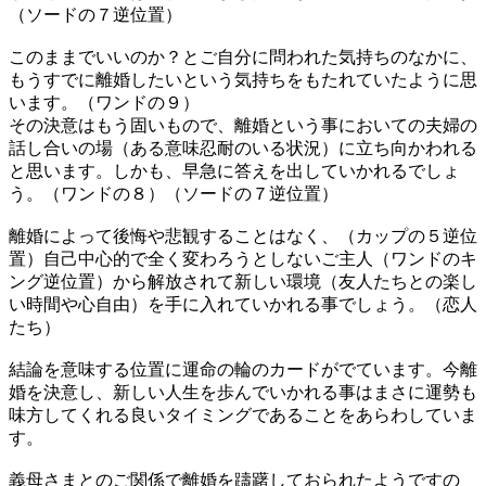
（ソードの７逆位置）
このままでいいのか？とご自分に問われた気持ちのなかに、
もうすでに離婚したいという気持ちをもたれていたように思
います。（ワンドの９）
その決意はもう固いもので、離婚という事においての夫婦の
話し合いの場（ある意味忍耐のいる状況）に立ち向かわれる
と思います。しかも、早急に答えを出していかれるでしょ
う。（ワンドの８）（ソードの７逆位置）
離婚によって後悔や悲観することはなく、（カップの５逆位
置）自己中心的で全く変わろうとしないご主人（ワンドのキ
ング逆位置）から解放されて新しい環境（友人たちとの楽し
い時間や心自由）を手に入れていかれる事でしょう。（恋人
たち）
結論を意味する位置に運命の輪のカードがでています。今離
婚を決意し、新しい人生を歩んでいかれる事はまさに運勢も
味方してくれる良いタイミングであることをあらわしていま
す。
義母さまとのご関係で離婚を躊躇しておられたようですの