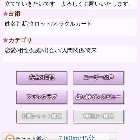
立てていきたいです。よろしくお願いいたします。
★
占術
姓名判断/タロット/オラクルカード
★
カテゴリ
恋愛/相性/結婚/出会い/人間関係/将来
先生の日記
ユーザーの声
ファンクラブ
占い師インタビュー
公開チャット鑑定
特別占い鑑定
7,000pt/45分