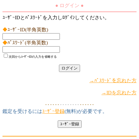
● ログイン ●
ﾕｰｻﾞｰIDとﾊﾟｽﾜｰﾄﾞを入力しﾛｸﾞｲﾝしてください。
◆
ﾕｰｻﾞｰID(半角英数)
◆
ﾊﾟｽﾜｰﾄﾞ(半角英数)
次回からﾕｰｻﾞｰIDの入力を省略する
→ﾊﾟｽﾜｰﾄﾞを忘れた方
→IDを忘れた方
‥‥‥
‥‥‥‥
‥‥‥
鑑定を受けるには
ﾕｰｻﾞｰ登録
(無料)が必要です。