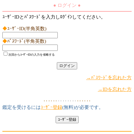
● ログイン ●
ﾕｰｻﾞｰIDとﾊﾟｽﾜｰﾄﾞを入力しﾛｸﾞｲﾝしてください。
◆
ﾕｰｻﾞｰID(半角英数)
◆
ﾊﾟｽﾜｰﾄﾞ(半角英数)
次回からﾕｰｻﾞｰIDの入力を省略する
→ﾊﾟｽﾜｰﾄﾞを忘れた方
→IDを忘れた方
‥‥‥
‥‥‥‥
‥‥‥
鑑定を受けるには
ﾕｰｻﾞｰ登録
(無料)が必要です。