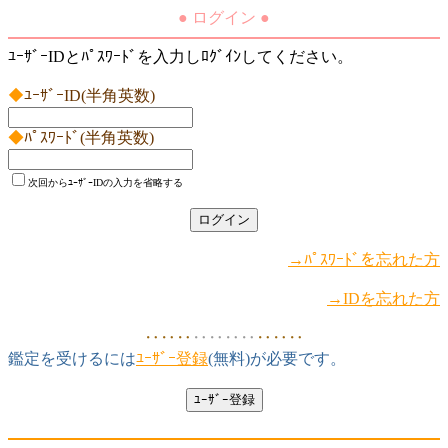
● ログイン ●
ﾕｰｻﾞｰIDとﾊﾟｽﾜｰﾄﾞを入力しﾛｸﾞｲﾝしてください。
◆
ﾕｰｻﾞｰID(半角英数)
◆
ﾊﾟｽﾜｰﾄﾞ(半角英数)
次回からﾕｰｻﾞｰIDの入力を省略する
→ﾊﾟｽﾜｰﾄﾞを忘れた方
→IDを忘れた方
‥‥‥
‥‥‥‥
‥‥‥
鑑定を受けるには
ﾕｰｻﾞｰ登録
(無料)が必要です。