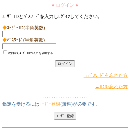
● ログイン ●
ﾕｰｻﾞｰIDとﾊﾟｽﾜｰﾄﾞを入力しﾛｸﾞｲﾝしてください。
◆
ﾕｰｻﾞｰID(半角英数)
◆
ﾊﾟｽﾜｰﾄﾞ(半角英数)
次回からﾕｰｻﾞｰIDの入力を省略する
→ﾊﾟｽﾜｰﾄﾞを忘れた方
→IDを忘れた方
‥‥‥
‥‥‥‥
‥‥‥
鑑定を受けるには
ﾕｰｻﾞｰ登録
(無料)が必要です。